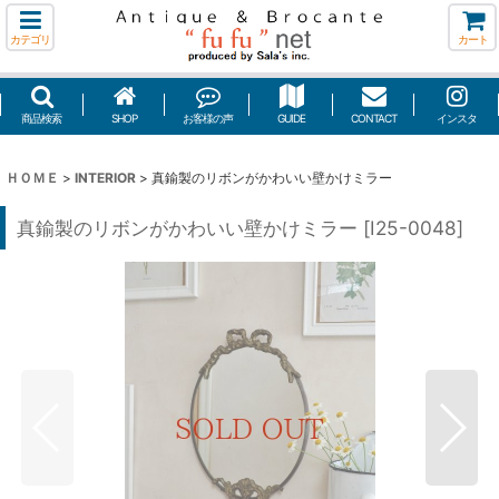
カテゴリ
カート
商品検索
SHOP
お客様の声
GUIDE
CONTACT
インスタ
ＨＯＭＥ
>
INTERIOR
>
真鍮製のリボンがかわいい壁かけミラー
真鍮製のリボンがかわいい壁かけミラー
[
I25-0048
]