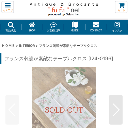
カテゴリ
カート
商品検索
SHOP
お客様の声
GUIDE
CONTACT
インスタ
ＨＯＭＥ
>
INTERIOR
>
フランス刺繍が素敵なテーブルクロス
フランス刺繍が素敵なテーブルクロス
[
I24-0196
]