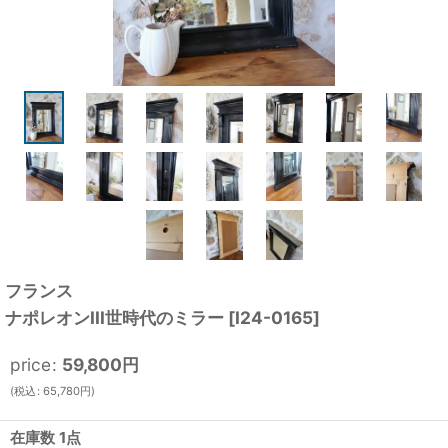
フランス
ナポレオンIII世時代のミラー
[
I24-0165
]
price
:
59,800
円
(
税込
:
65,780
円
)
在庫数 1点