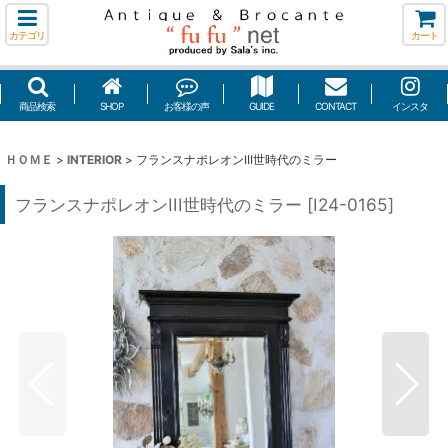
カテゴリ
カート
商品検索
SHOP
お客様の声
GUIDE
CONTACT
インスタ
ＨＯＭＥ
>
INTERIOR
>
フランスナポレオンIII世時代のミラー
フランスナポレオンIII世時代のミラー
[
I24-0165
]