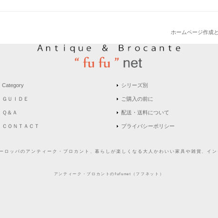
ホームページ作成
Category
シリーズ別
ＧＵＩＤＥ
ご購入の前に
Ｑ＆Ａ
配送・送料について
ＣＯＮＴＡＣＴ
プライバシーポリシー
どヨーロッパのアンティーク・ブロカント、暮らしが楽しくなる大人かわいい家具や雑貨、インテ
アンティーク・ブロカントのfufunet（フフネット）