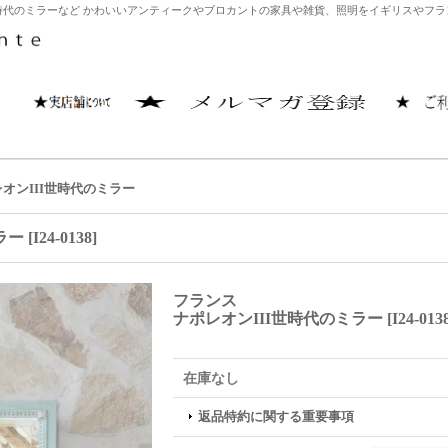
世時代のミラーなど かわいいアンティークやブロカントの家具や雑貨、照明をイギリスやフランス
オンIII世時代のミラー
ラー
[
I24-0138
]
フランス
ナポレオンIII世時代のミラー
[
I24-013
在庫なし
返品特約に関する重要事項