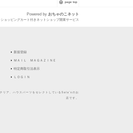
page top
Powered by
おちゃのこネット
とショッピングカート付きネットショップ開業サービス
新規登録
ＭＡＩＬ ＭＡＧＡＺＩＮＥ
特定商取引法表示
ＬＯＧＩＮ
リア、ハウスパーツをセレクトしているSala'sのお
店です。