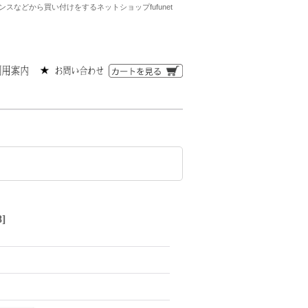
などから買い付けをするネットショップfufunet
8
]