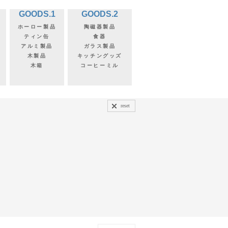
GOODS.1
GOODS.2
ホーロー製品
陶磁器製品
ティン缶
食器
アルミ製品
ガラス製品
木製品
キッチングッズ
木箱
コーヒーミル
reset