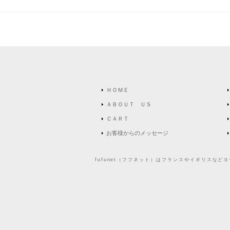
ＨＯＭＥ
ＡＢＯＵＴ ＵＳ
ＣＡＲＴ
お客様からのメッセージ
fufunet（フフネット）はフランスやイギリスな