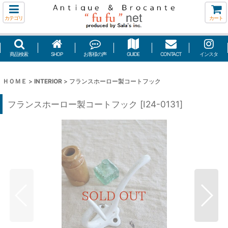
カテゴリ
カート
商品検索
SHOP
お客様の声
GUIDE
CONTACT
インスタ
ＨＯＭＥ
>
INTERIOR
>
フランスホーロー製コートフック
フランスホーロー製コートフック
[
I24-0131
]