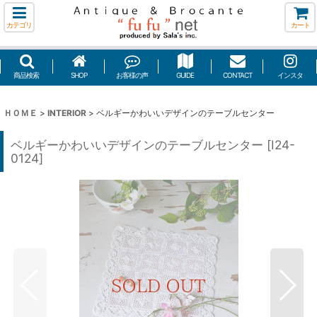
カテゴリ
カート
商品検索
SHOP
お客様の声
GUIDE
CONTACT
インスタ
ＨＯＭＥ
>
INTERIOR
>
ベルギーかわいいデザインのテーブルセンター
ベルギーかわいいデザインのテーブルセンター
[
I24-
0124
]