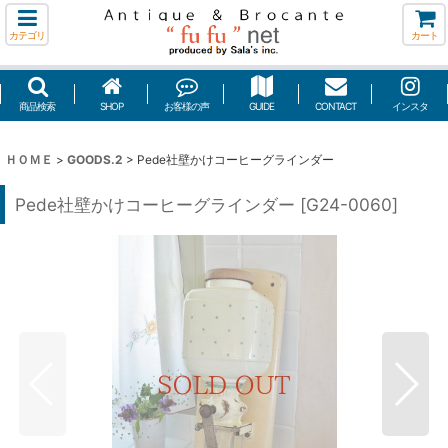
カテゴリ
カート
商品検索
SHOP
お客様の声
GUIDE
CONTACT
インスタ
ＨＯＭＥ
>
GOODS.2
>
Pede社壁かけコーヒーグラインダー
Pede社壁かけコーヒーグラインダー
[
G24-0060
]