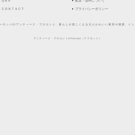
Ｑ＆Ａ
配送・送料について
ＣＯＮＴＡＣＴ
プライバシーポリシー
どヨーロッパのアンティーク・ブロカント、暮らしが楽しくなる大人かわいい家具や雑貨、インテ
アンティーク・ブロカントのfufunet（フフネット）