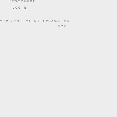
特定商取引法表示
ＬＯＧＩＮ
リア、ハウスパーツをセレクトしているSala'sのお
店です。