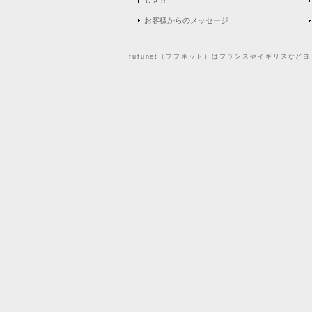
ＣＡＲＴ
お客様からのメッセージ
fufunet（フフネット）はフランスやイギリスな