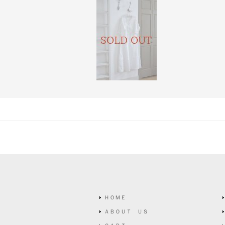
ＨＯＭＥ
ＡＢＯＵＴ ＵＳ