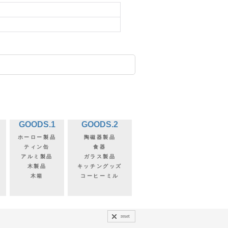
GOODS.1
GOODS.2
ホーロー製品
陶磁器製品
ティン缶
食器
アルミ製品
ガラス製品
木製品
キッチングッズ
木箱
コーヒーミル
reset