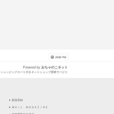
page top
Powered by
おちゃのこネット
とショッピングカート付きネットショップ開業サービス
新規登録
ＭＡＩＬ ＭＡＧＡＺＩＮＥ