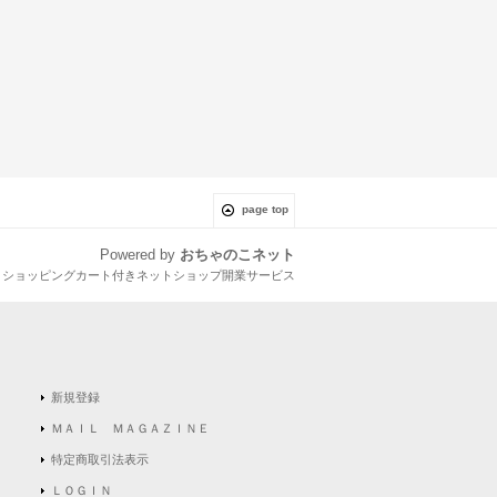
page top
Powered by
おちゃのこネット
とショッピングカート付きネットショップ開業サービス
新規登録
ＭＡＩＬ ＭＡＧＡＺＩＮＥ
特定商取引法表示
ＬＯＧＩＮ