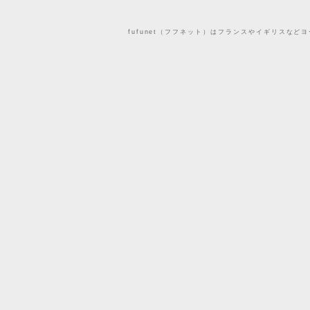
fufunet（フフネット）はフランスやイギリスな