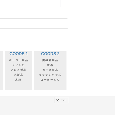
GOODS.1
GOODS.2
ホーロー製品
陶磁器製品
ティン缶
食器
アルミ製品
ガラス製品
木製品
キッチングッズ
木箱
コーヒーミル
reset