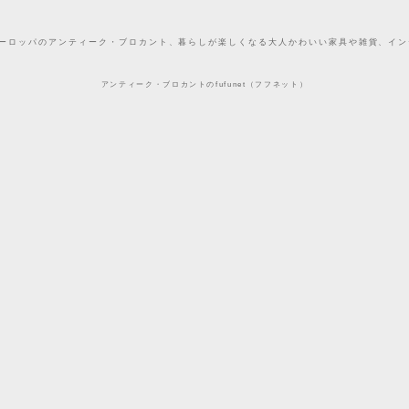
どヨーロッパのアンティーク・ブロカント、暮らしが楽しくなる大人かわいい家具や雑貨、インテ
アンティーク・ブロカントのfufunet（フフネット）