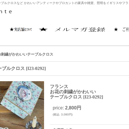
ブルクロスなど かわいいアンティークやブロカントの家具や雑貨、照明をイギリスやフランス
の刺繍がかわいいテーブルクロス
ーブルクロス
[
I23-0292
]
フランス
お花の刺繍がかわいい
テーブルクロス
[
I23-0292
]
price
:
2,800円
(
税込
:
3,080円
)