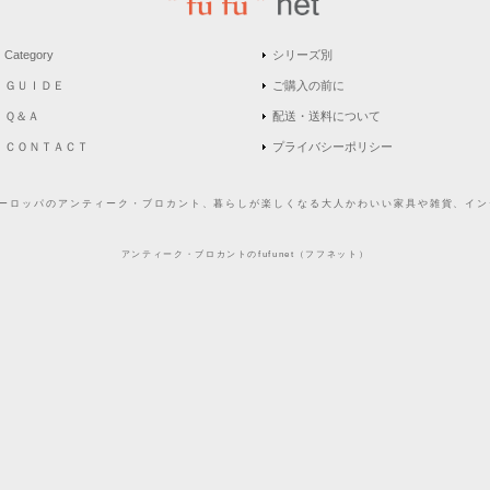
Category
シリーズ別
ＧＵＩＤＥ
ご購入の前に
Ｑ＆Ａ
配送・送料について
ＣＯＮＴＡＣＴ
プライバシーポリシー
どヨーロッパのアンティーク・ブロカント、暮らしが楽しくなる大人かわいい家具や雑貨、インテ
アンティーク・ブロカントのfufunet（フフネット）