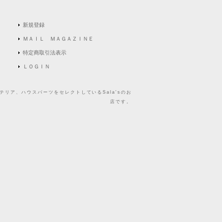
新規登録
ＭＡＩＬ ＭＡＧＡＺＩＮＥ
特定商取引法表示
ＬＯＧＩＮ
リア、ハウスパーツをセレクトしているSala'sのお
店です。