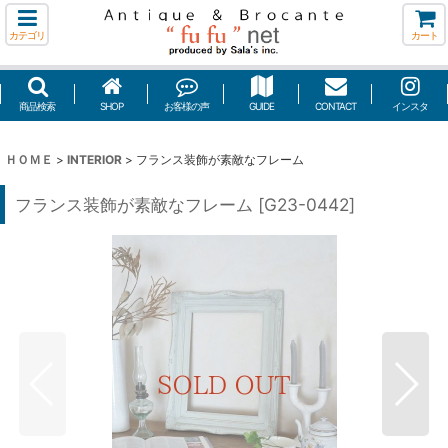
カテゴリ
カート
商品検索
SHOP
お客様の声
GUIDE
CONTACT
インスタ
ＨＯＭＥ
>
INTERIOR
>
フランス装飾が素敵なフレーム
フランス装飾が素敵なフレーム
[
G23-0442
]