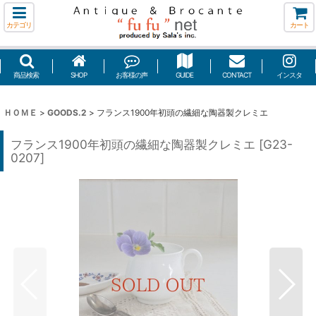
カテゴリ
カート
商品検索
SHOP
お客様の声
GUIDE
CONTACT
インスタ
ＨＯＭＥ
>
GOODS.2
>
フランス1900年初頭の繊細な陶器製クレミエ
フランス1900年初頭の繊細な陶器製クレミエ
[
G23-
0207
]