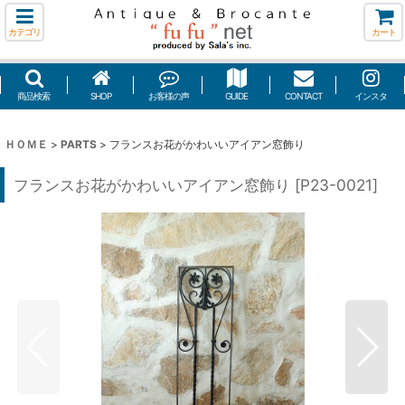
カテゴリ
カート
商品検索
SHOP
お客様の声
GUIDE
CONTACT
インスタ
ＨＯＭＥ
>
PARTS
>
フランスお花がかわいいアイアン窓飾り
フランスお花がかわいいアイアン窓飾り
[
P23-0021
]