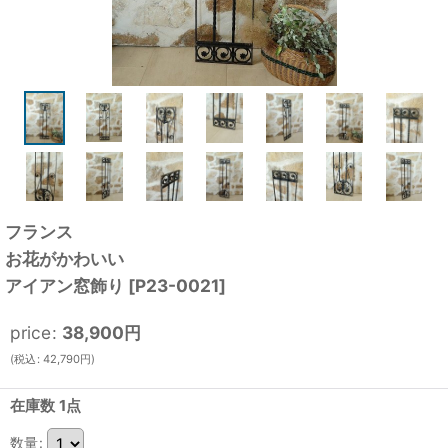
フランス
お花がかわいい
アイアン窓飾り
[
P23-0021
]
price
:
38,900
円
(
税込
:
42,790
円
)
在庫数 1点
数量
: