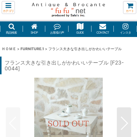
カテゴリ
カート
商品検索
SHOP
お客様の声
GUIDE
CONTACT
インスタ
ＨＯＭＥ
>
FURNITURE.1
>
フランス大きな引き出しがかわいいテーブル
フランス大きな引き出しがかわいいテーブル
[
F23-
0044
]