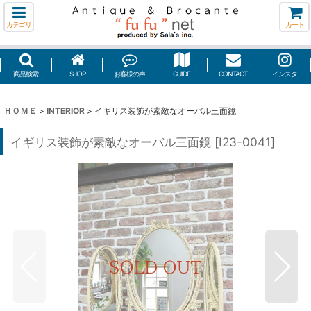
カテゴリ
カート
商品検索
SHOP
お客様の声
GUIDE
CONTACT
インスタ
ＨＯＭＥ
>
INTERIOR
>
イギリス装飾が素敵なオーバル三面鏡
イギリス装飾が素敵なオーバル三面鏡
[
I23-0041
]