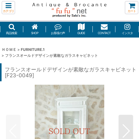
カテゴリ
カート
商品検索
SHOP
お客様の声
GUIDE
CONTACT
インスタ
ＨＯＭＥ
>
FURNITURE.1
>
フランスオールドデザインが素敵なガラスキャビネット
フランスオールドデザインが素敵なガラスキャビネット
[
F23-0049
]