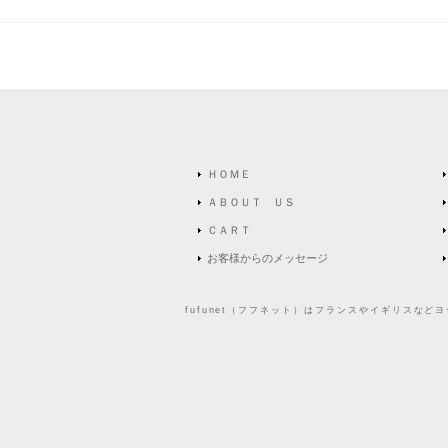
ＨＯＭＥ
ＡＢＯＵＴ ＵＳ
ＣＡＲＴ
お客様からのメッセージ
fufunet（フフネット）はフランスやイギリスな