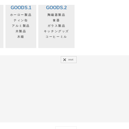
GOODS.1
GOODS.2
ホーロー製品
陶磁器製品
ティン缶
食器
アルミ製品
ガラス製品
木製品
キッチングッズ
木箱
コーヒーミル
reset