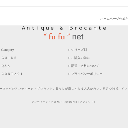
ホームページ作成
Category
シリーズ別
ＧＵＩＤＥ
ご購入の前に
Ｑ＆Ａ
配送・送料について
ＣＯＮＴＡＣＴ
プライバシーポリシー
どヨーロッパのアンティーク・ブロカント、暮らしが楽しくなる大人かわいい家具や雑貨、インテ
アンティーク・ブロカントのfufunet（フフネット）