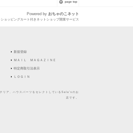
page top
Powered by
おちゃのこネット
とショッピングカート付きネットショップ開業サービス
新規登録
ＭＡＩＬ ＭＡＧＡＺＩＮＥ
特定商取引法表示
ＬＯＧＩＮ
リア、ハウスパーツをセレクトしているSala'sのお
店です。