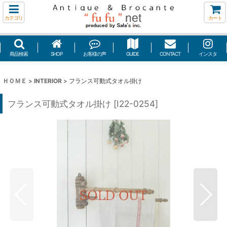
カテゴリ
カート
商品検索
SHOP
お客様の声
GUIDE
CONTACT
インスタ
ＨＯＭＥ
>
INTERIOR
>
フランス可動式タオル掛け
フランス可動式タオル掛け
[
I22-0254
]