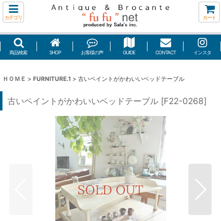
カテゴリ
カート
商品検索
SHOP
お客様の声
GUIDE
CONTACT
インスタ
ＨＯＭＥ
>
FURNITURE.1
>
古いペイントがかわいいベッドテーブル
古いペイントがかわいいベッドテーブル
[
F22-0268
]