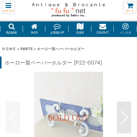
カテゴリ
カート
商品検索
SHOP
お客様の声
GUIDE
CONTACT
インスタ
ＨＯＭＥ
>
PARTS
>
ホーロー製ペーパーホルダー
ホーロー製ペーパーホルダー
[
P22-0074
]