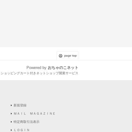
page top
Powered by
おちゃのこネット
とショッピングカート付きネットショップ開業サービス
新規登録
ＭＡＩＬ ＭＡＧＡＺＩＮＥ
特定商取引法表示
ＬＯＧＩＮ