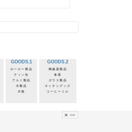
GOODS.1
GOODS.2
ホーロー製品
陶磁器製品
ティン缶
食器
アルミ製品
ガラス製品
木製品
キッチングッズ
木箱
コーヒーミル
reset