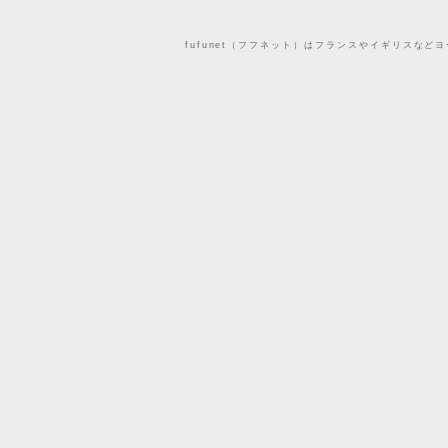
fufunet（フフネット）はフランスやイギリスな