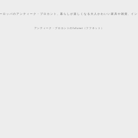
どヨーロッパのアンティーク・ブロカント、暮らしが楽しくなる大人かわいい家具や雑貨、インテ
アンティーク・ブロカントのfufunet（フフネット）