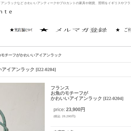
アンラックなど かわいいアンティークやブロカントの家具や雑貨、照明をイギリスやフランス
のモチーフがかわいいアイアンラック
いアイアンラック
[
I22-0204
]
フランス
お魚のモチーフが
かわいいアイアンラック
[
I22-0204
]
price
:
23,900円
(
税込
:
26,290円
)