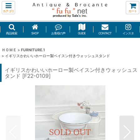
カテゴリ
カート
商品検索
SHOP
お客様の声
GUIDE
CONTACT
インスタ
ＨＯＭＥ
>
FURNITURE.1
>
イギリスかわいいホーロー製ベイスン付きウォッシュスタンド
イギリスかわいいホーロー製ベイスン付きウォッシュス
タンド
[
F22-0109
]