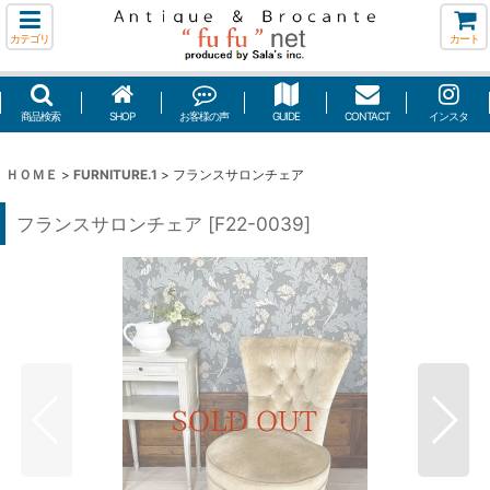
カテゴリ
カート
商品検索
SHOP
お客様の声
GUIDE
CONTACT
インスタ
ＨＯＭＥ
>
FURNITURE.1
>
フランスサロンチェア
フランスサロンチェア
[
F22-0039
]