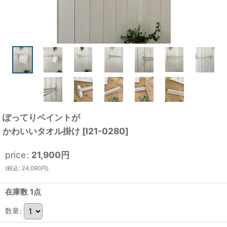
ぽってりペイントが
かわいいタオル掛け
[
I21-0280
]
price
:
21,900
円
(
税込
:
24,090
円
)
在庫数 1点
数量
: