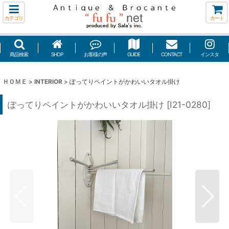
カテゴリ
カート
商品検索
SHOP
お客様の声
GUIDE
CONTACT
インスタ
ＨＯＭＥ
>
INTERIOR
>
ぽってりペイントがかわいいタオル掛け
ぽってりペイントがかわいいタオル掛け
[
I21-0280
]