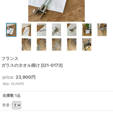
フランス
ガラスのタオル掛け
[
I21-0173
]
price
:
23,900
円
(
税込
:
26,290
円
)
在庫数 1点
数量
: