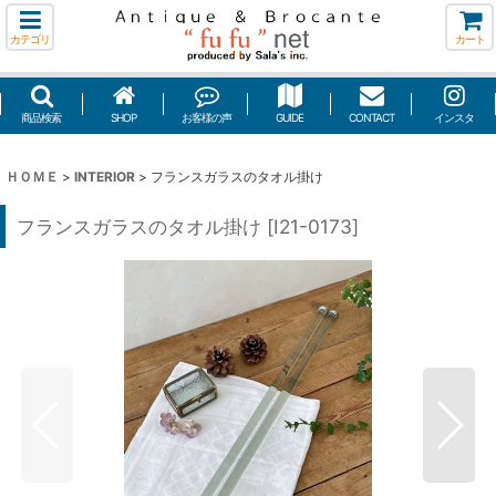
カテゴリ
カート
商品検索
SHOP
お客様の声
GUIDE
CONTACT
インスタ
ＨＯＭＥ
>
INTERIOR
>
フランスガラスのタオル掛け
フランスガラスのタオル掛け
[
I21-0173
]