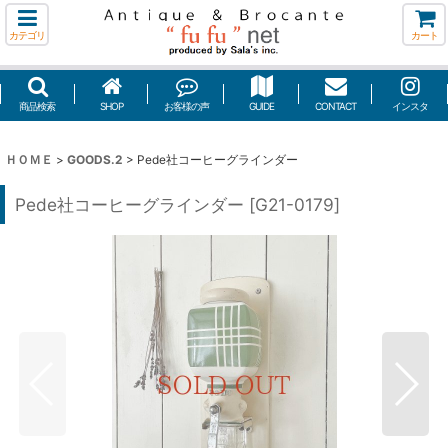
カテゴリ
カート
商品検索
SHOP
お客様の声
GUIDE
CONTACT
インスタ
ＨＯＭＥ
>
GOODS.2
>
Pede社コーヒーグラインダー
Pede社コーヒーグラインダー
[
G21-0179
]