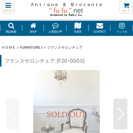
カテゴリ
カート
商品検索
SHOP
お客様の声
GUIDE
CONTACT
インスタ
ＨＯＭＥ
>
FURNITURE.1
>
フランスサロンチェア
フランスサロンチェア
[
F20-0003
]