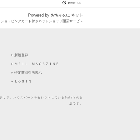
page top
Powered by
おちゃのこネット
とショッピングカート付きネットショップ開業サービス
新規登録
ＭＡＩＬ ＭＡＧＡＺＩＮＥ
特定商取引法表示
ＬＯＧＩＮ
リア、ハウスパーツをセレクトしているSala'sのお
店です。