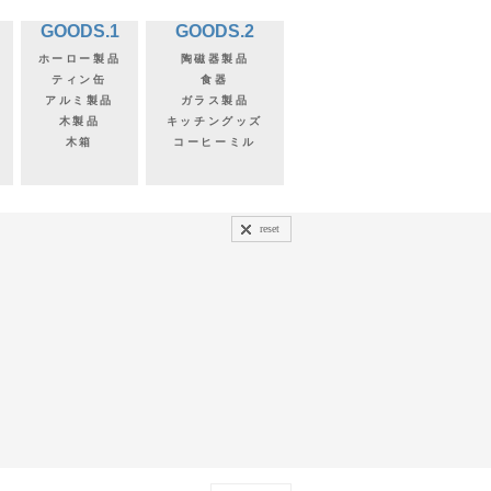
GOODS.1
GOODS.2
ホーロー製品
陶磁器製品
ティン缶
食器
アルミ製品
ガラス製品
木製品
キッチングッズ
木箱
コーヒーミル
reset