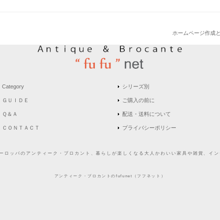
ホームページ作成
Category
シリーズ別
ＧＵＩＤＥ
ご購入の前に
Ｑ＆Ａ
配送・送料について
ＣＯＮＴＡＣＴ
プライバシーポリシー
どヨーロッパのアンティーク・ブロカント、暮らしが楽しくなる大人かわいい家具や雑貨、インテ
アンティーク・ブロカントのfufunet（フフネット）