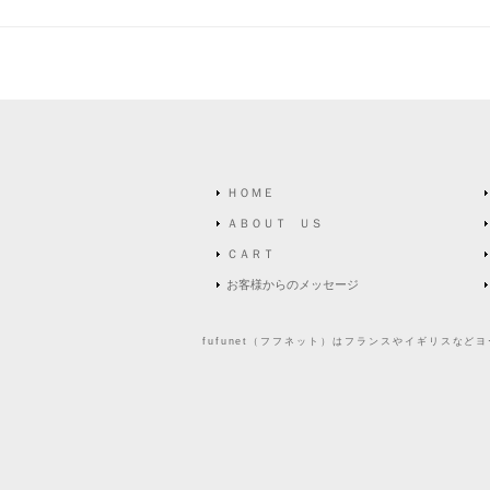
ＨＯＭＥ
ＡＢＯＵＴ ＵＳ
ＣＡＲＴ
お客様からのメッセージ
fufunet（フフネット）はフランスやイギリスな