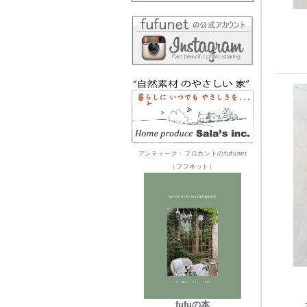
アンティーク・ブロカントのfufunet
（フフネット）
fufuの本