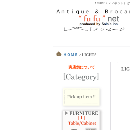
fufunet（フフネ
ＨＯＭＥ
>
LIGHTS
実店舗について
LI