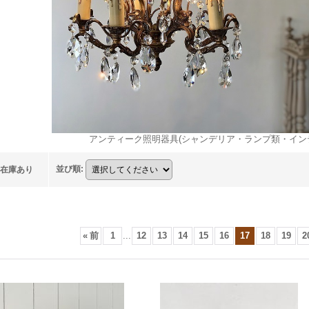
アンティーク照明器具(シャンデリア・ランプ類・イン
並び順
:
在庫あり
«
前
1
...
12
13
14
15
16
17
18
19
2