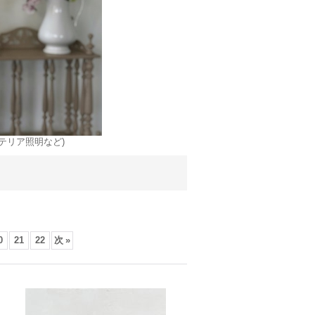
テリア照明など)
0
21
22
次
»