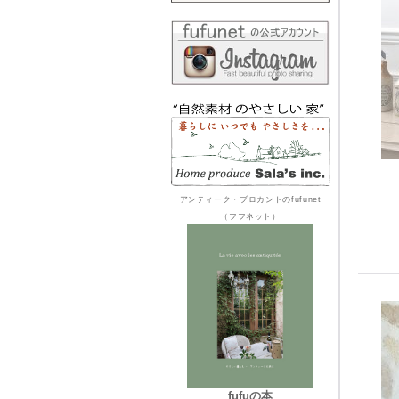
アンティーク・ブロカントのfufunet
（フフネット）
fufuの本