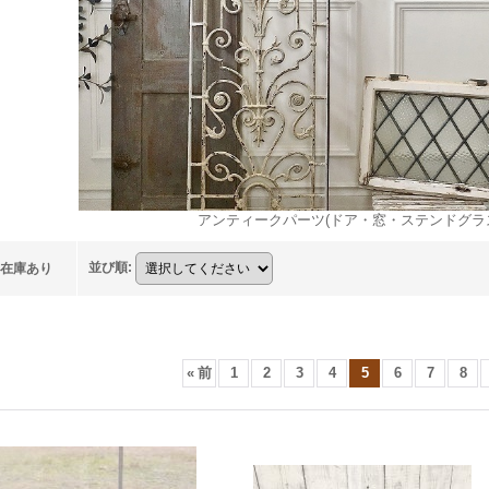
アンティークパーツ(ドア・窓・ステンドグラ
並び順
:
在庫あり
«
前
1
2
3
4
5
6
7
8