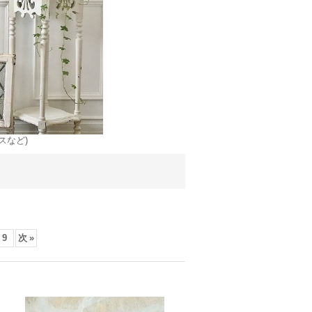
スなど)
9
次
»