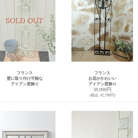
フランス
フランス
壁に取り付け可能な
お花がかわいい
アイアン窓飾り
アイアン窓飾り
38,900円
(
税込
:
42,790円
)