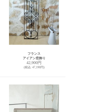
フランス
アイアン窓飾り
42,900円
(
税込
:
47,190円
)