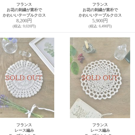
フランス
フランス
お花の刺繍が素朴で
お花の刺繍が素朴で
かわいいテーブルクロス
かわいいテーブルクロス
8,200円
5,900円
(
税込
:
9,020円
)
(
税込
:
6,490円
)
フランス
フランス
レース編み
レース編み