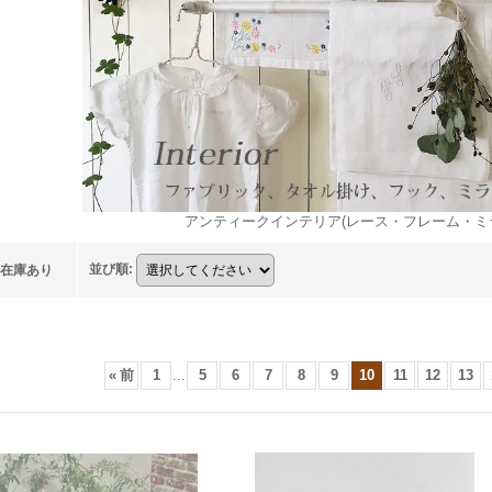
アンティークインテリア(レース・フレーム・ミ
並び順
:
在庫あり
«
前
1
...
5
6
7
8
9
10
11
12
13