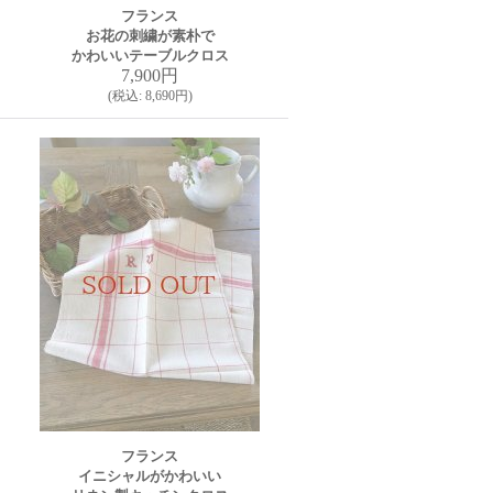
フランス
お花の刺繍が素朴で
かわいいテーブルクロス
7,900円
(
税込
:
8,690円
)
フランス
イニシャルがかわいい