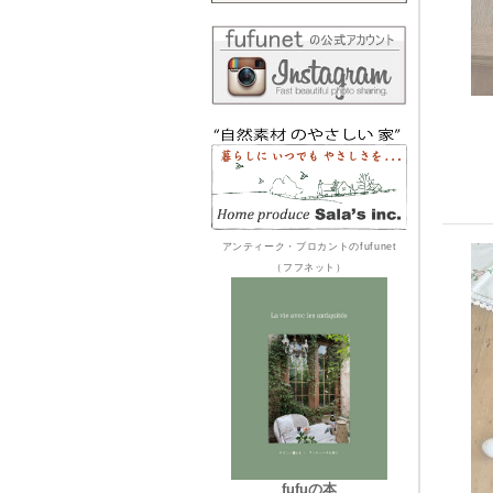
アンティーク・ブロカントのfufunet
（フフネット）
fufuの本