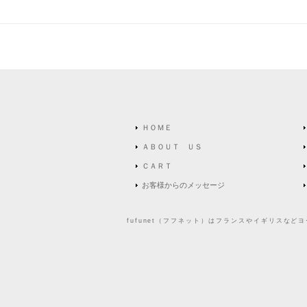
ＨＯＭＥ
ＡＢＯＵＴ ＵＳ
ＣＡＲＴ
お客様からのメッセージ
fufunet（フフネット）はフランスやイギリスな