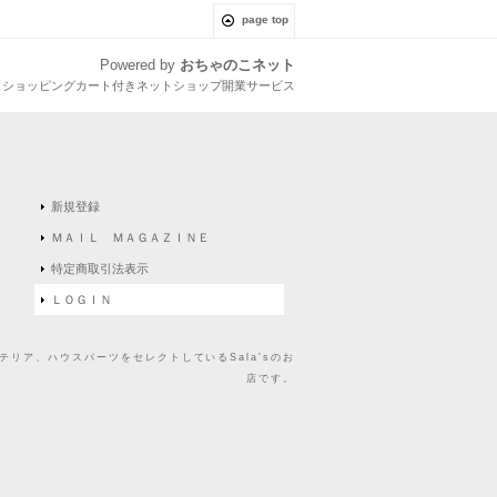
page top
Powered by
おちゃのこネット
とショッピングカート付きネットショップ開業サービス
新規登録
ＭＡＩＬ ＭＡＧＡＺＩＮＥ
特定商取引法表示
ＬＯＧＩＮ
リア、ハウスパーツをセレクトしているSala'sのお
店です。