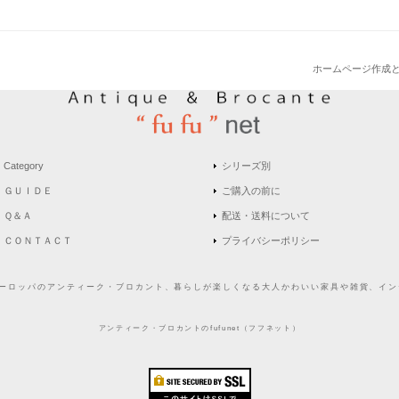
ホームページ作成
Category
シリーズ別
ＧＵＩＤＥ
ご購入の前に
Ｑ＆Ａ
配送・送料について
ＣＯＮＴＡＣＴ
プライバシーポリシー
どヨーロッパのアンティーク・ブロカント、暮らしが楽しくなる大人かわいい家具や雑貨、インテ
アンティーク・ブロカントのfufunet（フフネット）