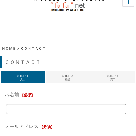
ＨＯＭＥ
>
ＣＯＮＴＡＣＴ
ＣＯＮＴＡＣＴ
STEP 1
STEP 2
STEP 3
入力
確認
完了
お名前
[
必須
]
メールアドレス
[
必須
]