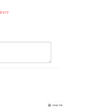
、
すので
page top