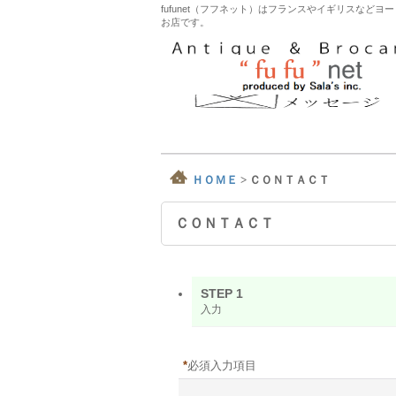
fufunet（フフネット）はフランスやイギリスな
お店です。
ＨＯＭＥ
>
ＣＯＮＴＡＣＴ
ＣＯＮＴＡＣＴ
STEP 1
入力
*
必須入力項目