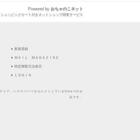
Powered by
おちゃのこネット
とショッピングカート付きネットショップ開業サービス
新規登録
ＭＡＩＬ ＭＡＧＡＺＩＮＥ
特定商取引法表示
ＬＯＧＩＮ
リア、ハウスパーツをセレクトしているSala'sのお
店です。