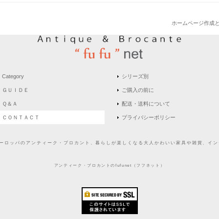
ホームページ作成
Category
シリーズ別
ＧＵＩＤＥ
ご購入の前に
Ｑ＆Ａ
配送・送料について
ＣＯＮＴＡＣＴ
プライバシーポリシー
どヨーロッパのアンティーク・ブロカント、暮らしが楽しくなる大人かわいい家具や雑貨、インテ
アンティーク・ブロカントのfufunet（フフネット）