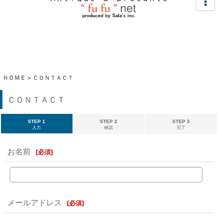
ＨＯＭＥ
>
ＣＯＮＴＡＣＴ
ＣＯＮＴＡＣＴ
STEP 1
STEP 2
STEP 3
入力
確認
完了
お名前
[
必須
]
メールアドレス
[
必須
]