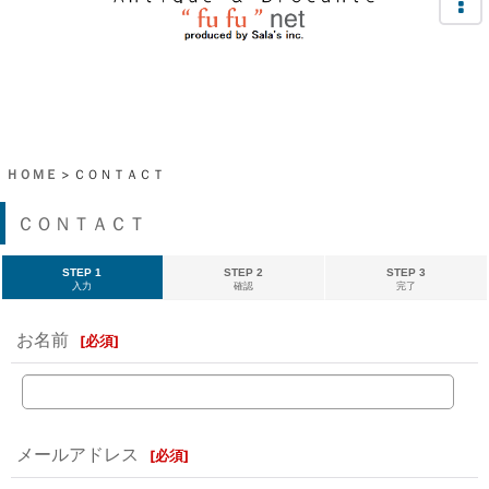
ＨＯＭＥ
>
ＣＯＮＴＡＣＴ
ＣＯＮＴＡＣＴ
STEP 1
STEP 2
STEP 3
入力
確認
完了
お名前
[
必須
]
メールアドレス
[
必須
]