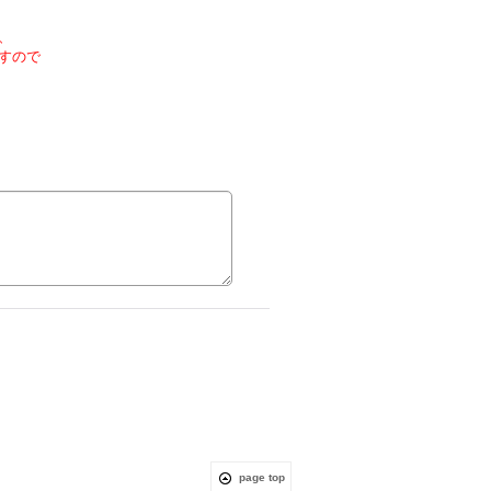
、
すので
page top