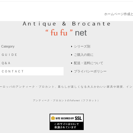
ホームページ作成
Category
シリーズ別
ＧＵＩＤＥ
ご購入の前に
Ｑ＆Ａ
配送・送料について
ＣＯＮＴＡＣＴ
プライバシーポリシー
どヨーロッパのアンティーク・ブロカント、暮らしが楽しくなる大人かわいい家具や雑貨、インテ
アンティーク・ブロカントのfufunet（フフネット）