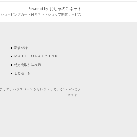
Powered by
おちゃのこネット
とショッピングカート付きネットショップ開業サービス
新規登録
ＭＡＩＬ ＭＡＧＡＺＩＮＥ
特定商取引法表示
ＬＯＧＩＮ
リア、ハウスパーツをセレクトしているSala'sのお
店です。