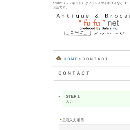
fufunet（フフネット）はフランスやイギリスな
お店です。
ＨＯＭＥ
>
ＣＯＮＴＡＣＴ
ＣＯＮＴＡＣＴ
STEP 1
入力
*
必須入力項目