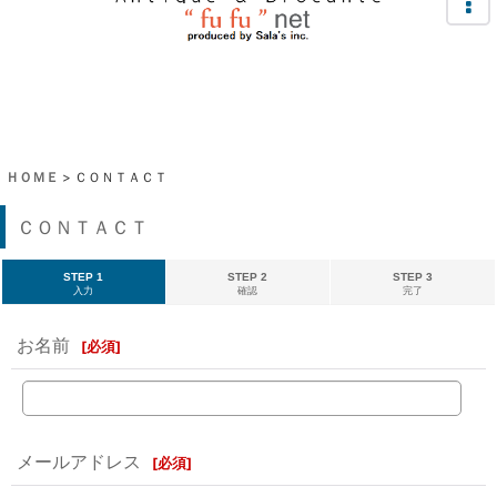
ＨＯＭＥ
>
ＣＯＮＴＡＣＴ
ＣＯＮＴＡＣＴ
STEP 1
STEP 2
STEP 3
入力
確認
完了
お名前
[
必須
]
メールアドレス
[
必須
]