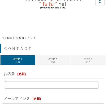
ＨＯＭＥ
>
ＣＯＮＴＡＣＴ
ＣＯＮＴＡＣＴ
STEP 1
STEP 2
STEP 3
入力
確認
完了
お名前
[
必須
]
メールアドレス
[
必須
]