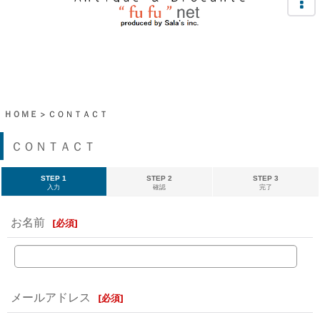
ＨＯＭＥ
>
ＣＯＮＴＡＣＴ
ＣＯＮＴＡＣＴ
STEP 1
STEP 2
STEP 3
入力
確認
完了
お名前
[
必須
]
メールアドレス
[
必須
]