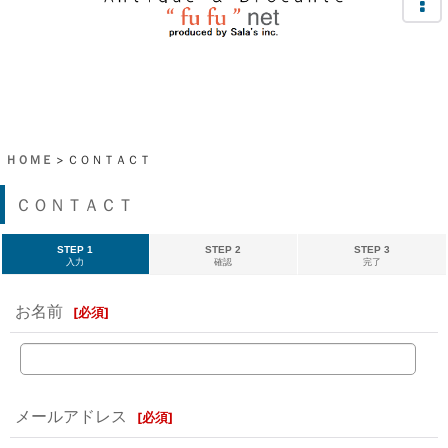
ＨＯＭＥ
>
ＣＯＮＴＡＣＴ
ＣＯＮＴＡＣＴ
STEP 1
STEP 2
STEP 3
入力
確認
完了
お名前
[
必須
]
メールアドレス
[
必須
]