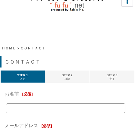
ＨＯＭＥ
>
ＣＯＮＴＡＣＴ
ＣＯＮＴＡＣＴ
STEP 1
STEP 2
STEP 3
入力
確認
完了
お名前
[
必須
]
メールアドレス
[
必須
]