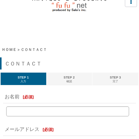
ＨＯＭＥ
>
ＣＯＮＴＡＣＴ
ＣＯＮＴＡＣＴ
STEP 1
STEP 2
STEP 3
入力
確認
完了
お名前
[
必須
]
メールアドレス
[
必須
]