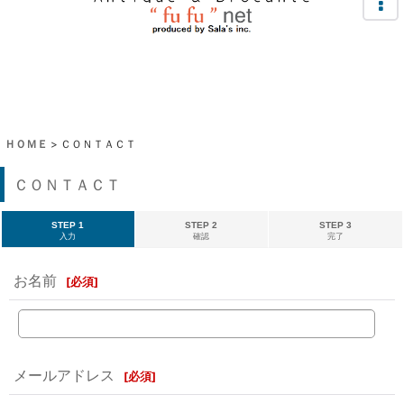
ＨＯＭＥ
>
ＣＯＮＴＡＣＴ
ＣＯＮＴＡＣＴ
STEP 1
STEP 2
STEP 3
入力
確認
完了
お名前
[
必須
]
メールアドレス
[
必須
]