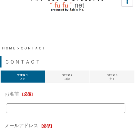
ＨＯＭＥ
>
ＣＯＮＴＡＣＴ
ＣＯＮＴＡＣＴ
STEP 1
STEP 2
STEP 3
入力
確認
完了
お名前
[
必須
]
メールアドレス
[
必須
]