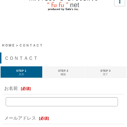
ＨＯＭＥ
>
ＣＯＮＴＡＣＴ
ＣＯＮＴＡＣＴ
STEP 1
STEP 2
STEP 3
入力
確認
完了
お名前
[
必須
]
メールアドレス
[
必須
]