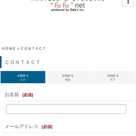
ＨＯＭＥ
>
ＣＯＮＴＡＣＴ
ＣＯＮＴＡＣＴ
STEP 1
STEP 2
STEP 3
入力
確認
完了
お名前
[
必須
]
メールアドレス
[
必須
]