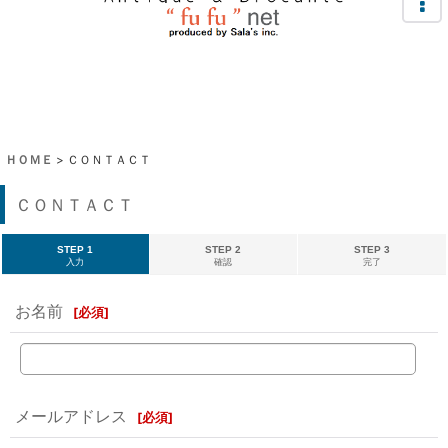
ＨＯＭＥ
>
ＣＯＮＴＡＣＴ
ＣＯＮＴＡＣＴ
STEP 1
STEP 2
STEP 3
入力
確認
完了
お名前
[
必須
]
メールアドレス
[
必須
]