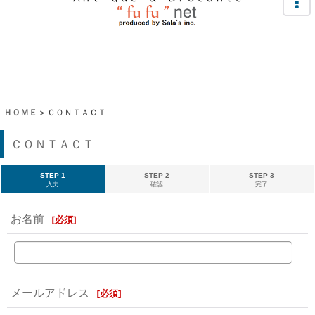
ＨＯＭＥ
>
ＣＯＮＴＡＣＴ
ＣＯＮＴＡＣＴ
STEP 1
STEP 2
STEP 3
入力
確認
完了
お名前
[
必須
]
メールアドレス
[
必須
]