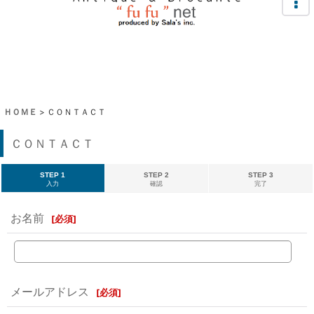
ＨＯＭＥ
>
ＣＯＮＴＡＣＴ
ＣＯＮＴＡＣＴ
STEP 1
STEP 2
STEP 3
入力
確認
完了
お名前
[
必須
]
メールアドレス
[
必須
]